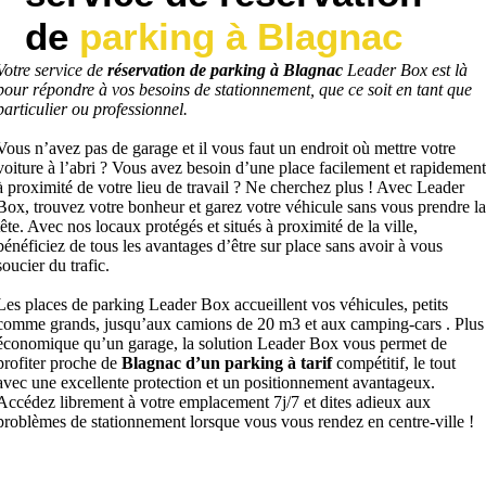
de
parking à Blagnac
Votre service de
réservation de parking à Blagnac
Leader Box est là
pour répondre à vos besoins de stationnement, que ce soit en tant que
particulier ou professionnel.
Vous n’avez pas de garage et il vous faut un endroit où mettre votre
voiture à l’abri ? Vous avez besoin d’une place facilement et rapidement
à proximité de votre lieu de travail ? Ne cherchez plus ! Avec Leader
Box, trouvez votre bonheur et garez votre véhicule sans vous prendre la
tête. Avec nos locaux protégés et situés à proximité de la ville,
bénéficiez de tous les avantages d’être sur place sans avoir à vous
soucier du trafic.
Les places de parking Leader Box accueillent vos véhicules, petits
comme grands, jusqu’aux camions de 20 m3 et aux camping-cars . Plus
économique qu’un garage, la solution Leader Box vous permet de
profiter proche de
Blagnac d’un parking à tarif
compétitif, le tout
avec une excellente protection et un positionnement avantageux.
Accédez librement à votre emplacement 7j/7 et dites adieux aux
problèmes de stationnement lorsque vous vous rendez en centre-ville !