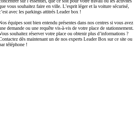
concentrer sur l’essentiel, que ce soit pour votre travail ou les activités
que vous souhaitez faire en ville. L’esprit léger et la voiture sécurisé,
c’est avec les parkings attitrés Leader box !
Nos équipes sont bien entendu présentes dans nos centres si vous avez
une demande ou une requête vis-à-vis de votre place de stationnement.
Vous souhaitez réserver votre place ou obtenir plus d’informations ?
Contactez dès maintenant un de nos experts Leader Box sur ce site ou
par téléphone !