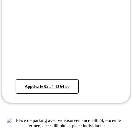
J'ai besoin de
conseils
Vous avez besoin d’informations
complémentaires ? Vous pouvez nous
contacter directement au 05 34 43 64 36
ou demander à être rappelés. Notre équipe
d’experts pourra alors répondre à vos
interrogations et vous apporter les
éléments de réponse nécessaires.
Appelez le 05 34 43 64 36