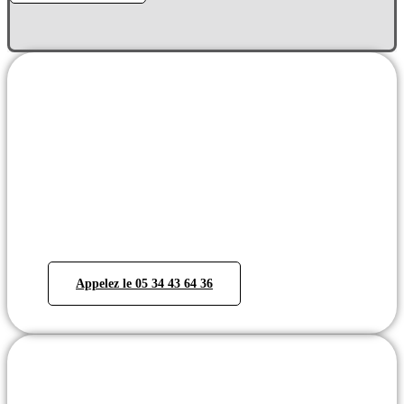
J'ai besoin de conseils
Vous avez besoin d’informations complémentaires ?
Vous pouvez nous contacter directement au 05 33 06
04 07 ou demander à être rappelés. Notre équipe
d’experts pourra alors répondre à vos interrogations et
vous apporter les éléments de réponse nécessaires.
Appelez le 05 34 43 64 36