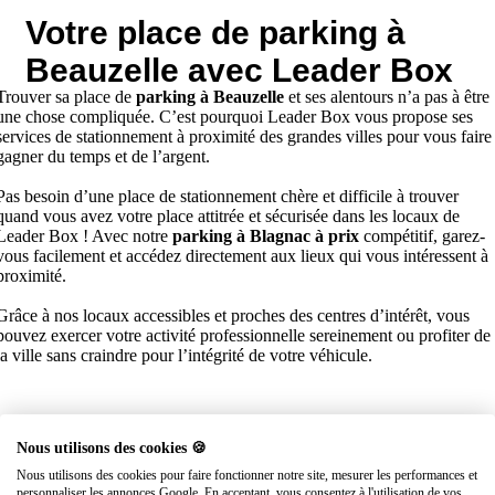
Votre place de parking à
Beauzelle avec Leader Box
Trouver sa place de
parking à Beauzelle
et ses alentours n’a pas à être
une chose compliquée. C’est pourquoi Leader Box vous propose ses
services de stationnement à proximité des grandes villes pour vous faire
gagner du temps et de l’argent.
Pas besoin d’une place de stationnement chère et difficile à trouver
quand vous avez votre place attitrée et sécurisée dans les locaux de
Leader Box ! Avec notre
parking à Blagnac à prix
compétitif, garez-
vous facilement et accédez directement aux lieux qui vous intéressent à
proximité.
Grâce à nos locaux accessibles et proches des centres d’intérêt, vous
pouvez exercer votre activité professionnelle sereinement ou profiter de
la ville sans craindre pour l’intégrité de votre véhicule.
Nous utilisons des cookies 🍪
Nous utilisons des cookies pour faire fonctionner notre site, mesurer les performances et
personnaliser les annonces Google. En acceptant, vous consentez à l'utilisation de vos